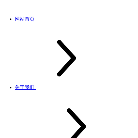
网站首页
关于我们